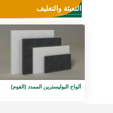
التعبئة والتغليف
ألواح البوليسترين الممدد (الفوم)