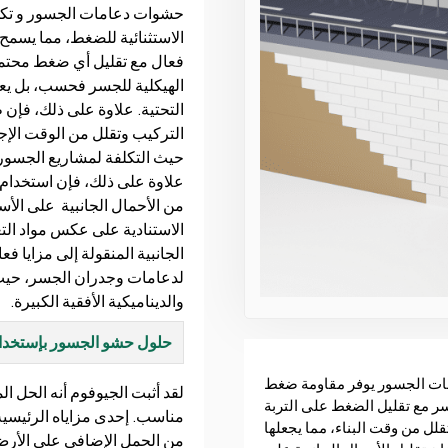
حشوات دعامات الجسور و تكمن
الاستثنائية للضغط، مما يسم
فعال مع تقليل أي ضغط محتمل 
الهيكلية للجسر فحسب، بل يعزز
التحتية. علاوة على ذلك، فإن
التركيب وتقلل من الوقت الإجمال
حيث التكلفة لمشاريع الجسور و
علاوة على ذلك، فإن استخدام
من الأحمال الجانبية على الأ
الاستنادية على عكس مواد التعب
الجانبية المنقولة إلى مزايا 
لدعامات وجدران الجسر، حيث ل
والديناميكية الأفقية الكبيرة.
حلول حشو الجسور بإستخدام
مات الجسور يوفر مقاومة ضغط
لقد أثبت الجيوفوم أنه الحل 
سر مع تقليل الضغط على التربة
مناسب. إحدى مزاياه الرئيسية 
لل من وقت البناء، مما يجعلها
من الحمل الإضافي على الأرض 