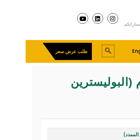
ساراتكم
Eng
طلب عرض سعر
 (البوليسترين
الممدد)