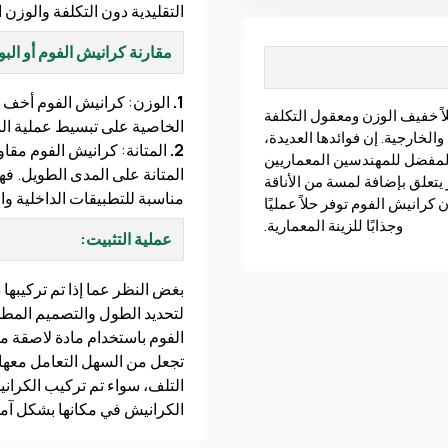
التقليدية دون التكلفة والوزن 
مقارنة كرانيش الفوم أو الب
1.
الوزن: كرانيش الفوم أخف 
اً خفيف الوزن ومعقول التكلفة
الخاصية على تبسيط عملية الن
لخارجية. إن فوائدها العديدة،
2.
المتانة: كرانيش الفوم مقا
 المفضل للمهندسين المعماريين
المتانة على المدى الطويل. فه
يتعلق بإضافة لمسة من الأناقة
مناسبة للتطبيقات الداخلية وا
كرانيش الفوم توفر حلاً عمليًا
وجذابًا للزينة المعمارية.
عملية التثبيت:
بغض النظر عما إذا تم تركيبها 
لتحديد الطول والتصميم المطل
الفوم باستخدام مادة لاصقة م
تجعل من السهل التعامل معها أ
التلف، سواء تم تركيب الكراني
الكرانيش في مكانها بشكل آمن