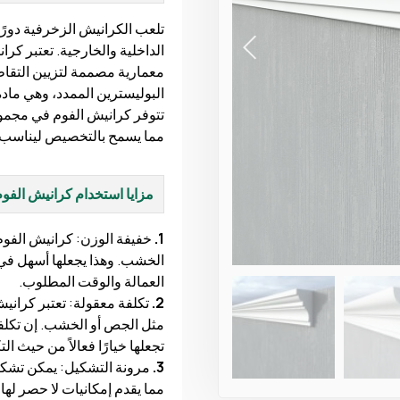
تلعب الكرانيش الزخرفية دورً
الداخلية والخارجية. تعتبر كرا
معمارية مصممة لتزيين التقا
البوليسترين الممدد، وهي مادة
تتوفر كرانيش الفوم في مجمو
مما يسمح بالتخصيص ليناسب ال
مزايا استخدام كرانيش الفوم
1.
خفيفة الوزن: كرانيش الفوم 
الخشب. وهذا يجعلها أسهل في ا
العمالة والوقت المطلوب.
2.
تكلفة معقولة: تعتبر كرانيش
مثل الجص أو الخشب. إن تكلفت
تجعلها خيارًا فعالاً من حيث ا
3.
مرونة التشكيل: يمكن تشكي
مما يقدم إمكانيات لا حصر لها