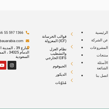
الرئيسية
66 55 597 1366
قوالب الخرسانة
عن الشركة
المعزولة (ICF)
bauarabia.com
المشروعات
شارع 39 ، المدي
نظام العزل
الدمام 4325
والتشطيب
منتجات
السعودية
الخارجي EIFS
الأسئلة
الجيوفوم
الشائعة
الديكور
اتصل بنا
مُدَوّنات