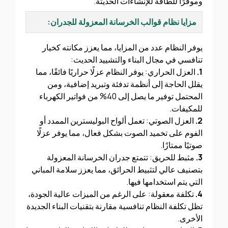
وموفرًا للطاقة للإنشاءات الحديثة.
مزايا نظام قوالب الخرسانة المعزولة للجدران:
يوفر النظام عدد من المزايا، مما يعزز مكانته كخيار
تنافسي في مجال البناء والتشييد الحديث:
1.
العزل الحراري: يوفر النظام عزلًا حراريًا فائقًا، مما
يقلل الحاجة إلى أنظمة تدفئة وتبريد إضافية، ومن
المحتمل توفير ما يصل إلى 40% من فواتير الكهرباء
للمكيفات.
2.
العزل الصوتي: تعمل ألواح البوليسترين الممدد أو
الفوم على تخميد الصوت بشكل فعال، مما يوفر عزلًا
صوتيًا ممتازًا.
3.
مثبط للحريق: تتمتع جدران الخرسانة المعزولة
بتصنيف عالي لتثبيط الحرائق، مما يعزز سلامة المباني
التي يتم استخدامها فيها.
4.
تكلفة معقولة: على الرغم من الميزات عالية الجودة،
تظل تكلفة النظام تنافسية مقارنة بتقنيات البناء الجديدة
الأخرى.