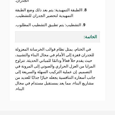
الجدران.
8
. االطبقة التمهيدية: يتم بعد ذلك وضع الطبقة
التمهيدية لتحضير الجدران للتشطيب.
9
. التشطيب: يتم تطبيق التشطيب المطلوب.
الخاتمة:
في الختام، يمثل نظام قوالب الخرسانة المعزولة
للجدران قفزة إلى الأمام في مجال البناء والتشييد،
حيث يقدم حلاً فعالاً ودائمًا للمباني الحديثة. تتراوح
المزايا من العزل الحراري والصوتي إلى المرونة في
التصميم. إن عملية التركيب السهلة والسريعة إلى
جانب أسعاره التنافسية يجعله خيارًا جذابًا للعديد من
مشاريع البناء، مما يعد بمستقبل مستدام في مجال
البناء.